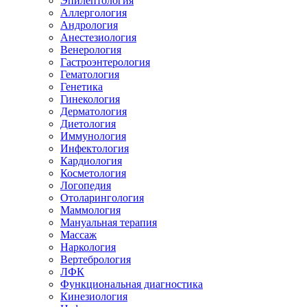
Эпилептология
Аллергология
Андрология
Анестезиология
Венерология
Гастроэнтерология
Гематология
Генетика
Гинекология
Дерматология
Диетология
Иммунология
Инфектология
Кардиология
Косметология
Логопедия
Отоларингология
Маммология
Мануальная терапия
Массаж
Наркология
Вертебрология
ЛФК
Функциональная диагностика
Кинезиология