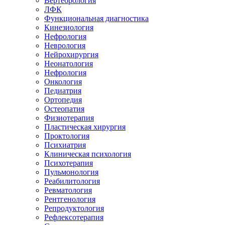
Вертебрология
ЛФК
Функциональная диагностика
Кинезиология
Нефрология
Неврология
Нейрохирургия
Неонатология
Нефрология
Онкология
Педиатрия
Ортопедия
Остеопатия
Физиотерапия
Пластическая хирургия
Проктология
Психиатрия
Клиническая психология
Психотерапия
Пульмонология
Реабилитология
Ревматология
Рентгенология
Репродуктология
Рефлексотерапия