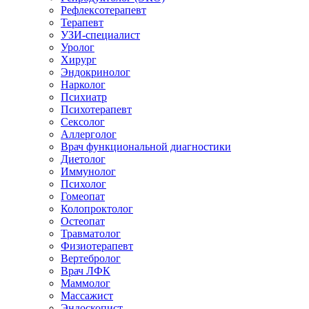
Рефлексотерапевт
Терапевт
УЗИ-специалист
Уролог
Хирург
Эндокринолог
Нарколог
Психиатр
Психотерапевт
Сексолог
Аллерголог
Врач функциональной диагностики
Диетолог
Иммунолог
Психолог
Гомеопат
Колопроктолог
Остеопат
Травматолог
Физиотерапевт
Вертебролог
Врач ЛФК
Маммолог
Массажист
Эндоскопист