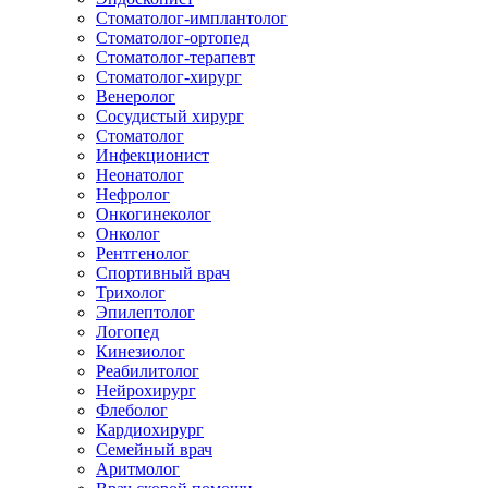
Стоматолог-имплантолог
Стоматолог-ортопед
Стоматолог-терапевт
Стоматолог-хирург
Венеролог
Сосудистый хирург
Стоматолог
Инфекционист
Неонатолог
Нефролог
Онкогинеколог
Онколог
Рентгенолог
Спортивный врач
Трихолог
Эпилептолог
Логопед
Кинезиолог
Реабилитолог
Нейрохирург
Флеболог
Кардиохирург
Семейный врач
Аритмолог