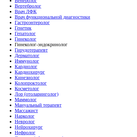
Венеролог
Вертебролог
Врач ЛФК
Врач функциональной диагностики
Гастроэнтеролог
Генетик
Гепатолог
Гинеколог
Гинеколог-эндокринолог
Гирудотерапевт
Дерматолог
Иммунолог
Кардиолог
Кардиохирург
Кинезиолог
Колопроктолог
Косметолог
Лор (отоларинголог)
Маммолог
Мануальный терапевт
Массажист
Нарколог
Невролог
Нейрохирург
Нефролог