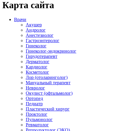
Карта сайта
Врачи
Акушер
Андролог
Анестезиолог
Гастроэнтеролог
Гинеколог
Гинеколог-эндокринолог
Гирудотерапевт
Дерматолог
Кардиолог
Косметолог
Лор (отоларинголог)
Мануальный терапевт
Невролог
Окулист (офтальмолог)
Ортопед
Педиатр
Пластический хирург
Проктолог
Пульмонолог
Ревматолог
Репродуктолог (ЭКО)