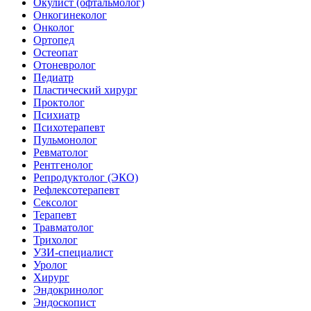
Окулист (офтальмолог)
Онкогинеколог
Онколог
Ортопед
Остеопат
Отоневролог
Педиатр
Пластический хирург
Проктолог
Психиатр
Психотерапевт
Пульмонолог
Ревматолог
Рентгенолог
Репродуктолог (ЭКО)
Рефлексотерапевт
Сексолог
Терапевт
Травматолог
Трихолог
УЗИ-специалист
Уролог
Хирург
Эндокринолог
Эндоскопист