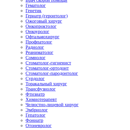
Врач скорой помощи
Гематолог
Генетик
Гериатр (геронтолог)
Ожоговый хирург
Онкопроктолог
Онкоуролог
Офтальмохирург
Профпатолог
Радиолог
Реаниматолог
Сомнолог
Стоматолог-гигиенист
Стоматолог-ортодонт
Стоматолог-пародонтолог
Сурдолог
Торакальный хирург
Трансфузиолог
Фтизиатр
Химиотерапевт
Челюстно-лицевой хирург
Эмбриолог
Гепатолог
Фониатр
Отоневролог