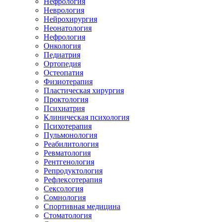
Нефрология
Неврология
Нейрохирургия
Неонатология
Нефрология
Онкология
Педиатрия
Ортопедия
Остеопатия
Физиотерапия
Пластическая хирургия
Проктология
Психиатрия
Клиническая психология
Психотерапия
Пульмонология
Реабилитология
Ревматология
Рентгенология
Репродуктология
Рефлексотерапия
Сексология
Сомнология
Спортивная медицина
Стоматология