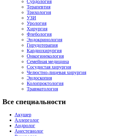
Сурдология
Терапевтия
Трихология
УЗИ
Урология
Хирургия
Флебология
Эндокринология
Гирудотерапия
Кардиохирургия
Онкогинекология
Семейная медицина
Сосудистая хирургия
Челюстно-лицевая хирургия
Эндоскопия
Колопроктология
Травматология
Все специальности
Акушер
Аллерголог
Андролог
Анестезиолог