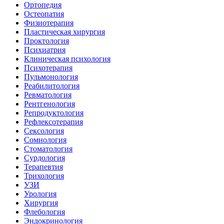
Ортопедия
Остеопатия
Физиотерапия
Пластическая хирургия
Проктология
Психиатрия
Клиническая психология
Психотерапия
Пульмонология
Реабилитология
Ревматология
Рентгенология
Репродуктология
Рефлексотерапия
Сексология
Сомнология
Стоматология
Сурдология
Терапевтия
Трихология
УЗИ
Урология
Хирургия
Флебология
Эндокринология