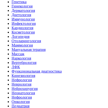
Генетика
Гинекология
Дерматология
Диетология
Иммунология
Инфектология
Кардиология
Косметология
Логопедия
Отоларингология
Маммология
Мануальная терапия
Массаж
Наркология
Вертебрология
ЛФК
Функциональная диагностика
Кинезиология
Нефрология
Неврология
Нейрохирургия
Неонатология
Нефрология
Онкология
Педиатрия