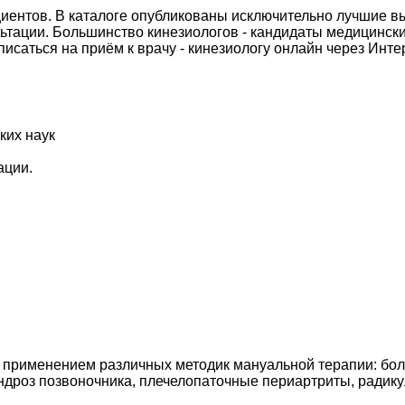
циентов. В каталоге опубликованы исключительно лучшие
ьтации. Большинство кинезиологов - кандидаты медицинск
исаться на приём к врачу - кинезиологу онлайн через Интер
ких наук
ации.
применением различных методик мануальной терапии: боли 
ндроз позвоночника, плечелопаточные периартриты, радику