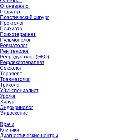
Остеопат
Отоневролог
Педиатр
Пластический хирург
Проктолог
Психиатр
Психотерапевт
Пульмонолог
Ревматолог
Рентгенолог
Репродуктолог (ЭКО)
Рефлексотерапевт
Сексолог
Терапевт
Травматолог
Трихолог
УЗИ-специалист
Уролог
Хирург
Эндокринолог
Эндоскопист
Врачи
Клиники
Диагностические центры