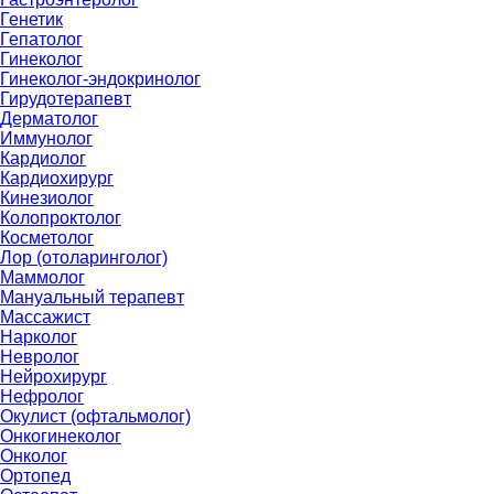
Генетик
Гепатолог
Гинеколог
Гинеколог-эндокринолог
Гирудотерапевт
Дерматолог
Иммунолог
Кардиолог
Кардиохирург
Кинезиолог
Колопроктолог
Косметолог
Лор (отоларинголог)
Маммолог
Мануальный терапевт
Массажист
Нарколог
Невролог
Нейрохирург
Нефролог
Окулист (офтальмолог)
Онкогинеколог
Онколог
Ортопед