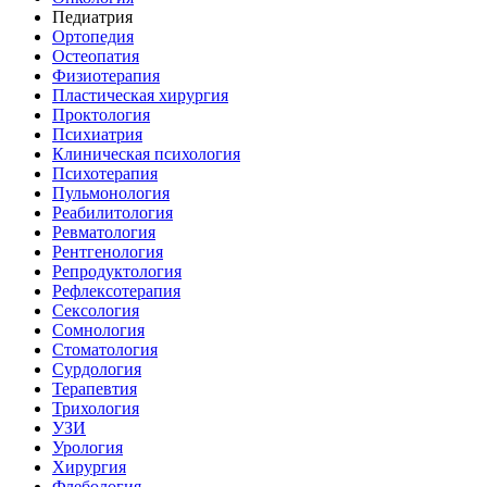
Педиатрия
Ортопедия
Остеопатия
Физиотерапия
Пластическая хирургия
Проктология
Психиатрия
Клиническая психология
Психотерапия
Пульмонология
Реабилитология
Ревматология
Рентгенология
Репродуктология
Рефлексотерапия
Сексология
Сомнология
Стоматология
Сурдология
Терапевтия
Трихология
УЗИ
Урология
Хирургия
Флебология