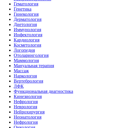
Гематология
Генетика
Гинекология
Дерматология
Диетология
Иммунология
Инфектология
Кардиология
Косметология
Логопедия
Отоларингология
Маммология
Мануальная терапия
Массаж
Наркология
Вертебрология
ЛФК
Функциональная диагностика
Кинезиология
Нефрология
Неврология
Нейрохирургия
Неонатология
Нефрология
Онкология