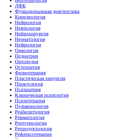
Вертебрология
ЛФК
Функциональная диагностика
Кинезиология
Нефрология
Неврология
Нейрохирургия
Неонатология
Нефрология
Онкология
Педиатрия
Ортопедия
Остеопатия
Физиотерапия
Пластическая хирургия
Проктология
Психиатрия
Клиническая психология
Психотерапия
Пульмонология
Реабилитология
Ревматология
Рентгенология
Репродуктология
Рефлексотерапия