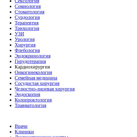
Сексология
Сомнология
Стоматология
Сурдология
Терапевтия
Трихология
УЗИ
Урология
Хирургия
Флебология
Эндокринология
Гирудотерапия
Кардиохирургия
Онкогинекология
Семейная медицина
Сосудистая хирургия
Челюстно-лицевая хирургия
Эндоскопия
Колопроктология
Травматология
Врачи
Клиники