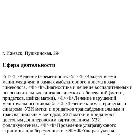
г. Ижевск, Пушкинская, 294
Сфера деятельности
<ul><li>Ведение беременности. </li><li>Владеет всеми
манипуляциями в рамках амбулаторного приема врача
гинеколога. </li><li>Диагностика и лечение воспалительных и
невоспалительных гинекологических заболеваний (матки,
придатков, шейки матки). </li><li>Лечение нарушений
менструального цикла.</li><li>Лечение климактерического
синдрома. УЗИ матки и придатков трансабдоминальным и
трансвагинальным методом, УЗИ матки и придатков с
цветовым допплеровским картированием, УЗИ
фолликулогенеза. </li><li>Проведение ультразвукового
скрининга при беременности. </li><li>Ультразвуковая