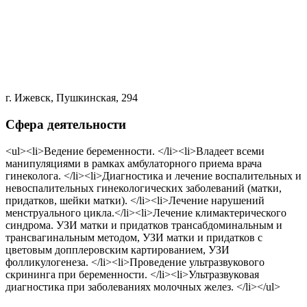
г. Ижевск, Пушкинская, 294
Сфера деятельности
<ul><li>Ведение беременности. </li><li>Владеет всеми
манипуляциями в рамках амбулаторного приема врача
гинеколога. </li><li>Диагностика и лечение воспалительных и
невоспалительных гинекологических заболеваний (матки,
придатков, шейки матки). </li><li>Лечение нарушений
менструального цикла.</li><li>Лечение климактерического
синдрома. УЗИ матки и придатков трансабдоминальным и
трансвагинальным методом, УЗИ матки и придатков с
цветовым допплеровским картированием, УЗИ
фолликулогенеза. </li><li>Проведение ультразвукового
скрининга при беременности. </li><li>Ультразвуковая
диагностика при заболеваниях молочных желез. </li></ul>